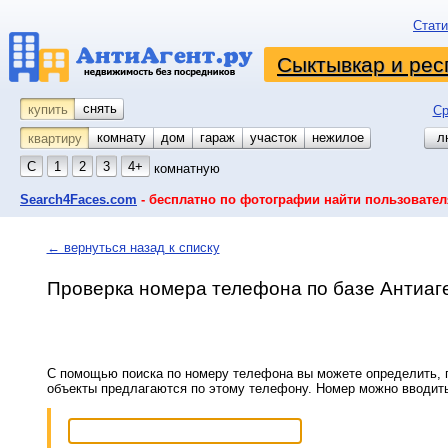
Стати
Сыктывкар и рес
снять
купить
Ср
комнату
койко-место
дом
гараж
участок
нежилое
л
квартиру
С
1
2
3
4+
комнатную
Search4Faces.com
- бесплатно по фотографии найти пользовател
← вернуться назад к списку
Проверка номера телефона по базе Антиаг
С помощью поиска по номеру телефона вы можете определить, п
объекты предлагаются по этому телефону. Номер можно вводит