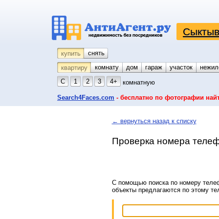
Сыктыв
снять
купить
комнату
койко-место
дом
гараж
участок
нежил
квартиру
С
1
2
3
4+
комнатную
Search4Faces.com
- бесплатно по фотографии най
← вернуться назад к списку
Проверка номера телеф
С помощью поиска по номеру телеф
объекты предлагаются по этому т