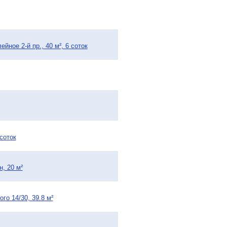
ное 2-й пр., 40 м², 6 соток
соток
, 20 м²
го 14/30, 39.8 м²