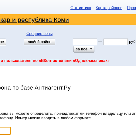
Статистика
Карта районов
Пров
кар и республика Коми
Средние цены
—
руб
ое
любой район
за всё
▼
ти пользователя во «ВКонтакте» или «Одноклассниках»
она по базе Антиагент.Ру
она вы можете определить, принадлежит ли телефон владельцу или аге
елефону. Номер можно вводить в любом формате.