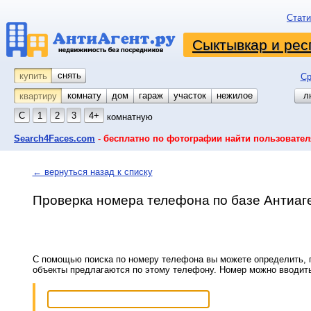
Стати
Сыктывкар и рес
снять
купить
Ср
комнату
койко-место
дом
гараж
участок
нежилое
л
квартиру
С
1
2
3
4+
комнатную
Search4Faces.com
- бесплатно по фотографии найти пользовател
← вернуться назад к списку
Проверка номера телефона по базе Антиаг
С помощью поиска по номеру телефона вы можете определить, п
объекты предлагаются по этому телефону. Номер можно вводит