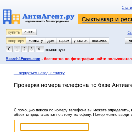
Стати
Сыктывкар и рес
снять
купить
Ср
комнату
койко-место
дом
гараж
участок
нежилое
л
квартиру
С
1
2
3
4+
комнатную
Search4Faces.com
- бесплатно по фотографии найти пользовател
← вернуться назад к списку
Проверка номера телефона по базе Антиаг
С помощью поиска по номеру телефона вы можете определить, п
объекты предлагаются по этому телефону. Номер можно вводит