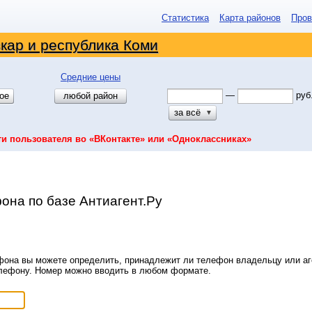
Статистика
Карта районов
Пров
кар и республика Коми
Средние цены
—
руб
ое
любой район
за всё
▼
ти пользователя во «ВКонтакте» или «Одноклассниках»
она по базе Антиагент.Ру
она вы можете определить, принадлежит ли телефон владельцу или аге
елефону. Номер можно вводить в любом формате.