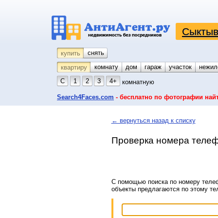
Сыктыв
снять
купить
комнату
койко-место
дом
гараж
участок
нежил
квартиру
С
1
2
3
4+
комнатную
Search4Faces.com
- бесплатно по фотографии най
← вернуться назад к списку
Проверка номера телеф
С помощью поиска по номеру телеф
объекты предлагаются по этому т