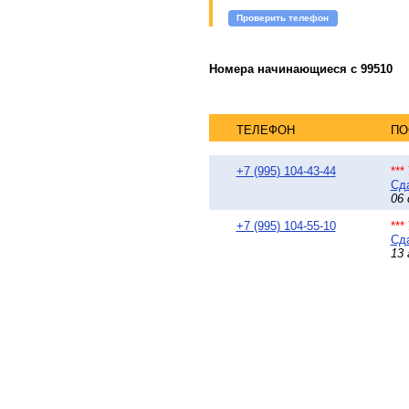
Проверить телефон
Номера начинающиеся с 99510
ТЕЛЕФОН
ПО
+7 (995) 104-43-44
**
Сда
06 
+7 (995) 104-55-10
**
Сда
13 