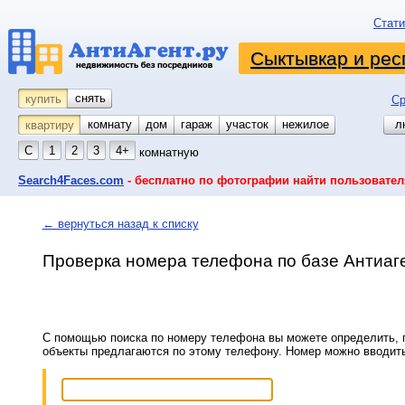
Стати
Сыктывкар и рес
снять
купить
Ср
комнату
койко-место
дом
гараж
участок
нежилое
л
квартиру
С
1
2
3
4+
комнатную
Search4Faces.com
- бесплатно по фотографии найти пользовател
← вернуться назад к списку
Проверка номера телефона по базе Антиаг
С помощью поиска по номеру телефона вы можете определить, п
объекты предлагаются по этому телефону. Номер можно вводит