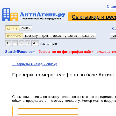
Стати
Сыктывкар и рес
снять
купить
Ср
комнату
койко-место
дом
гараж
участок
нежилое
л
квартиру
С
1
2
3
4+
комнатную
Search4Faces.com
- бесплатно по фотографии найти пользовател
← вернуться назад к списку
Проверка номера телефона по базе Антиаг
С помощью поиска по номеру телефона вы можете определить, п
объекты предлагаются по этому телефону. Номер можно вводит