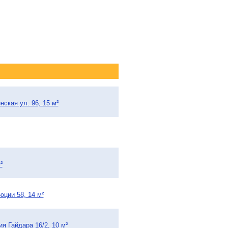
ская ул. 96, 15 м²
²
юции 58, 14 м²
я Гайдара 16/2, 10 м²