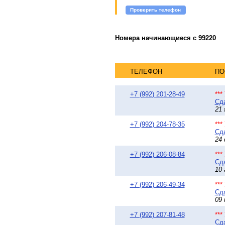
Проверить телефон
Номера начинающиеся с 99220
ТЕЛЕФОН
ПО
+7 (992) 201-28-49
**
Сда
21 
+7 (992) 204-78-35
**
Сда
24 
+7 (992) 206-08-84
**
Сда
10 
+7 (992) 206-49-34
**
Сда
09 
+7 (992) 207-81-48
**
Сда