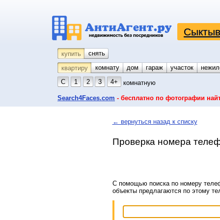
Сыктыв
снять
купить
комнату
койко-место
дом
гараж
участок
нежил
квартиру
С
1
2
3
4+
комнатную
Search4Faces.com
- бесплатно по фотографии най
← вернуться назад к списку
Проверка номера телеф
С помощью поиска по номеру телеф
объекты предлагаются по этому т