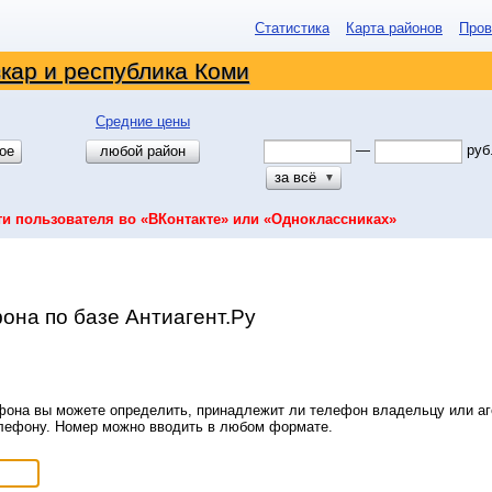
Статистика
Карта районов
Пров
кар и республика Коми
Средние цены
—
руб
ое
любой район
за всё
▼
ти пользователя во «ВКонтакте» или «Одноклассниках»
она по базе Антиагент.Ру
она вы можете определить, принадлежит ли телефон владельцу или аге
елефону. Номер можно вводить в любом формате.