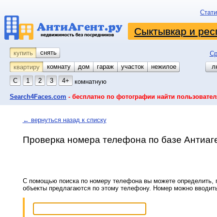
Стати
Сыктывкар и рес
снять
купить
Ср
комнату
койко-место
дом
гараж
участок
нежилое
л
квартиру
С
1
2
3
4+
комнатную
Search4Faces.com
- бесплатно по фотографии найти пользовател
← вернуться назад к списку
Проверка номера телефона по базе Антиаг
С помощью поиска по номеру телефона вы можете определить, п
объекты предлагаются по этому телефону. Номер можно вводит