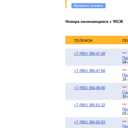
Проверить телефон
Номера начинающиеся с 99138
ТЕЛЕФОН
ПО
+7 (991) 384-47-48
**
Про
04 
+7 (991) 384-47-60
**
Про
16 
+7 (991) 384-48-80
**
Сда
16 
+7 (991) 384-61-32
**
Про
03 
+7 (991) 384-65-03
**
Про