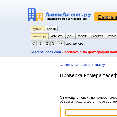
Сыктыв
снять
купить
комнату
койко-место
дом
гараж
участок
нежил
квартиру
С
1
2
3
4+
комнатную
Search4Faces.com
- бесплатно по фотографии най
← вернуться назад к списку
Проверка номера телеф
С помощью поиска по номеру телеф
объекты предлагаются по этому т