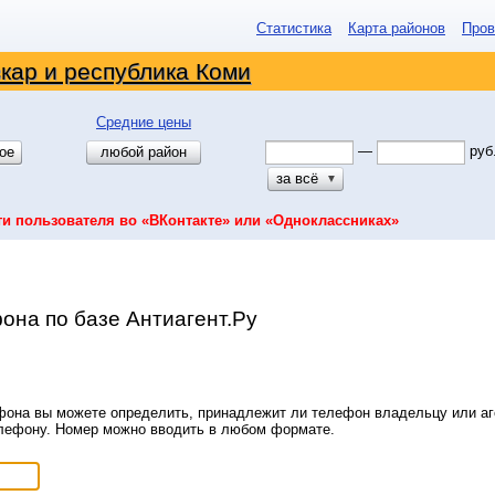
Статистика
Карта районов
Пров
кар и республика Коми
Средние цены
—
руб
ое
любой район
за всё
▼
ти пользователя во «ВКонтакте» или «Одноклассниках»
она по базе Антиагент.Ру
она вы можете определить, принадлежит ли телефон владельцу или аге
елефону. Номер можно вводить в любом формате.