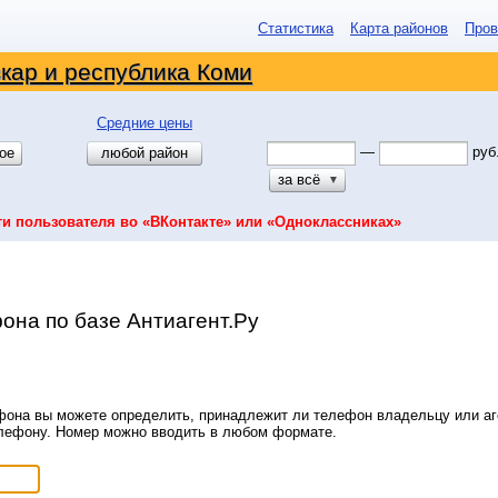
Статистика
Карта районов
Пров
кар и республика Коми
Средние цены
—
руб
ое
любой район
за всё
▼
ти пользователя во «ВКонтакте» или «Одноклассниках»
она по базе Антиагент.Ру
она вы можете определить, принадлежит ли телефон владельцу или аге
елефону. Номер можно вводить в любом формате.