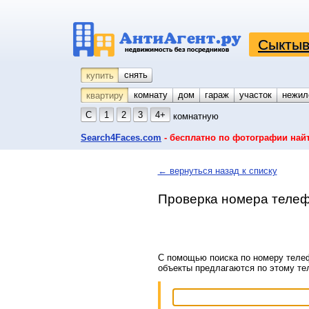
Сыктыв
снять
купить
комнату
койко-место
дом
гараж
участок
нежил
квартиру
С
1
2
3
4+
комнатную
Search4Faces.com
- бесплатно по фотографии най
← вернуться назад к списку
Проверка номера телеф
С помощью поиска по номеру телеф
объекты предлагаются по этому т