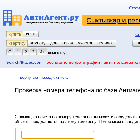
Стати
Сыктывкар и рес
снять
купить
Ср
комнату
койко-место
дом
гараж
участок
нежилое
л
квартиру
С
1
2
3
4+
комнатную
Search4Faces.com
- бесплатно по фотографии найти пользовател
← вернуться назад к списку
Проверка номера телефона по базе Антиаг
С помощью поиска по номеру телефона вы можете определить, п
объекты предлагаются по этому телефону. Номер можно вводит