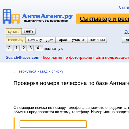
Стати
Сыктывкар и рес
снять
купить
Ср
комнату
койко-место
дом
гараж
участок
нежилое
л
квартиру
С
1
2
3
4+
комнатную
Search4Faces.com
- бесплатно по фотографии найти пользовател
← вернуться назад к списку
Проверка номера телефона по базе Антиаг
С помощью поиска по номеру телефона вы можете определить, п
объекты предлагаются по этому телефону. Номер можно вводит