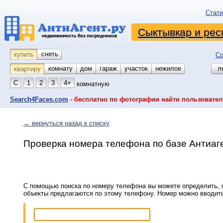
Стати
Сыктывкар и рес
снять
купить
Ср
комнату
койко-место
дом
гараж
участок
нежилое
л
квартиру
С
1
2
3
4+
комнатную
Search4Faces.com
- бесплатно по фотографии найти пользовател
← вернуться назад к списку
Проверка номера телефона по базе Антиаг
С помощью поиска по номеру телефона вы можете определить, п
объекты предлагаются по этому телефону. Номер можно вводит