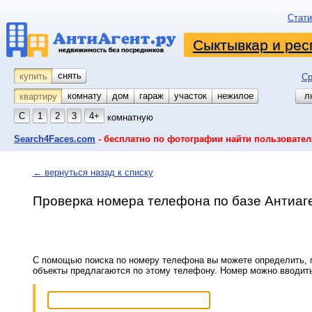
Стати
Сыктывкар и рес
снять
купить
Ср
комнату
койко-место
дом
гараж
участок
нежилое
л
квартиру
С
1
2
3
4+
комнатную
Search4Faces.com
- бесплатно по фотографии найти пользовател
← вернуться назад к списку
Проверка номера телефона по базе Антиаг
С помощью поиска по номеру телефона вы можете определить, п
объекты предлагаются по этому телефону. Номер можно вводит