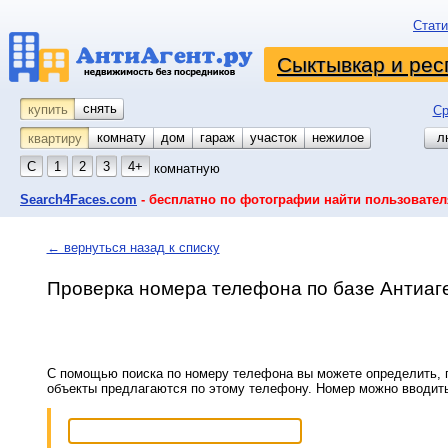
Стати
Сыктывкар и рес
снять
купить
Ср
комнату
койко-место
дом
гараж
участок
нежилое
л
квартиру
С
1
2
3
4+
комнатную
Search4Faces.com
- бесплатно по фотографии найти пользовател
← вернуться назад к списку
Проверка номера телефона по базе Антиаг
С помощью поиска по номеру телефона вы можете определить, п
объекты предлагаются по этому телефону. Номер можно вводит