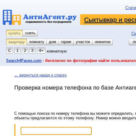
Стати
Сыктывкар и рес
снять
купить
Ср
комнату
койко-место
дом
гараж
участок
нежилое
л
квартиру
С
1
2
3
4+
комнатную
Search4Faces.com
- бесплатно по фотографии найти пользовател
← вернуться назад к списку
Проверка номера телефона по базе Антиаг
С помощью поиска по номеру телефона вы можете определить, п
объекты предлагаются по этому телефону. Номер можно вводит