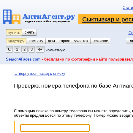
Стати
Сыктывкар и рес
снять
купить
Ср
комнату
койко-место
дом
гараж
участок
нежилое
л
квартиру
С
1
2
3
4+
комнатную
Search4Faces.com
- бесплатно по фотографии найти пользовател
← вернуться назад к списку
Проверка номера телефона по базе Антиаг
С помощью поиска по номеру телефона вы можете определить, п
объекты предлагаются по этому телефону. Номер можно вводит