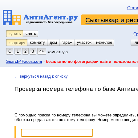
Стати
Сыктывкар и рес
снять
купить
Ср
комнату
койко-место
дом
гараж
участок
нежилое
л
квартиру
С
1
2
3
4+
комнатную
Search4Faces.com
- бесплатно по фотографии найти пользовател
← вернуться назад к списку
Проверка номера телефона по базе Антиаг
С помощью поиска по номеру телефона вы можете определить, п
объекты предлагаются по этому телефону. Номер можно вводит