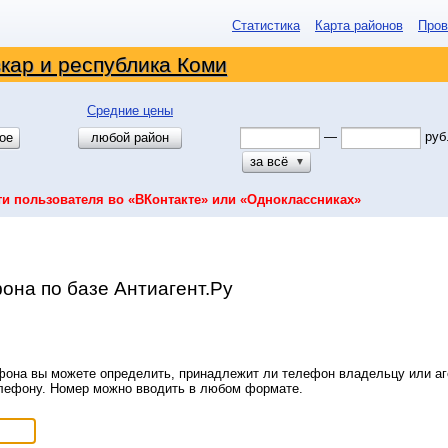
Статистика
Карта районов
Пров
кар и республика Коми
Средние цены
—
руб
ое
любой район
за всё
▼
ти пользователя во «ВКонтакте» или «Одноклассниках»
она по базе Антиагент.Ру
она вы можете определить, принадлежит ли телефон владельцу или аге
елефону. Номер можно вводить в любом формате.