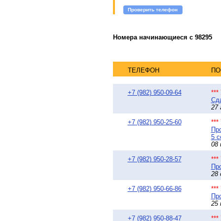
Проверить телефон
Номера начинающиеся с 98295
ТЕЛЕФОН
ПО
+7 (982) 950-09-64
**
Сда
27 
+7 (982) 950-25-60
**
Про
5 с
08 
+7 (982) 950-28-57
**
Про
28 
+7 (982) 950-66-86
**
Про
25 
+7 (982) 950-88-47
**