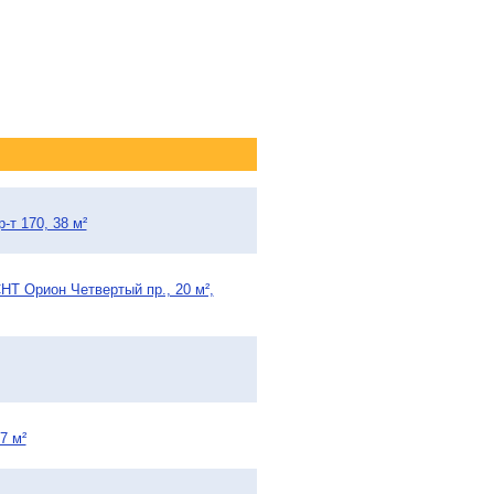
-т 170, 38 м²
НТ Орион Четвертый пр., 20 м²,
7 м²