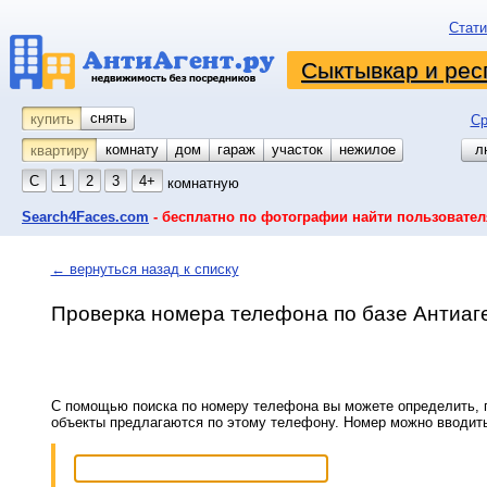
Стати
Сыктывкар и рес
снять
купить
Ср
комнату
койко-место
дом
гараж
участок
нежилое
л
квартиру
С
1
2
3
4+
комнатную
Search4Faces.com
- бесплатно по фотографии найти пользовател
← вернуться назад к списку
Проверка номера телефона по базе Антиаг
С помощью поиска по номеру телефона вы можете определить, п
объекты предлагаются по этому телефону. Номер можно вводит