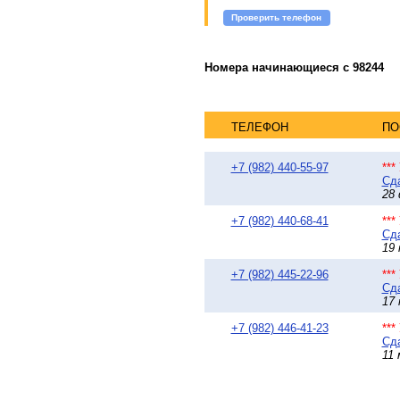
Проверить телефон
Номера начинающиеся с 98244
ТЕЛЕФОН
ПО
+7 (982) 440-55-97
**
Сда
28 
+7 (982) 440-68-41
**
Сда
19 
+7 (982) 445-22-96
**
Сда
17 
+7 (982) 446-41-23
**
Сда
11 