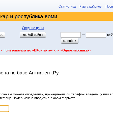
Статистика
Карта районов
Пров
кар и республика Коми
Средние цены
—
руб
ое
любой район
за всё
▼
ти пользователя во «ВКонтакте» или «Одноклассниках»
она по базе Антиагент.Ру
она вы можете определить, принадлежит ли телефон владельцу или аге
елефону. Номер можно вводить в любом формате.