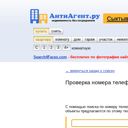
Сыктыв
снять
купить
комнату
койко-место
дом
гараж
участок
нежил
квартиру
С
1
2
3
4+
комнатную
Search4Faces.com
- бесплатно по фотографии най
← вернуться назад к списку
Проверка номера телеф
С помощью поиска по номеру телеф
объекты предлагаются по этому т