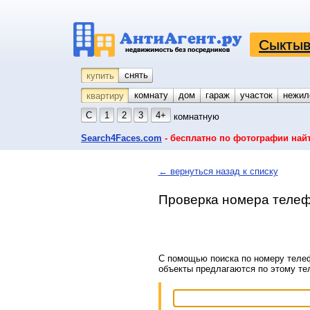
Сыктыв
снять
купить
комнату
койко-место
дом
гараж
участок
нежил
квартиру
С
1
2
3
4+
комнатную
Search4Faces.com
- бесплатно по фотографии най
← вернуться назад к списку
Проверка номера телеф
С помощью поиска по номеру телеф
объекты предлагаются по этому т