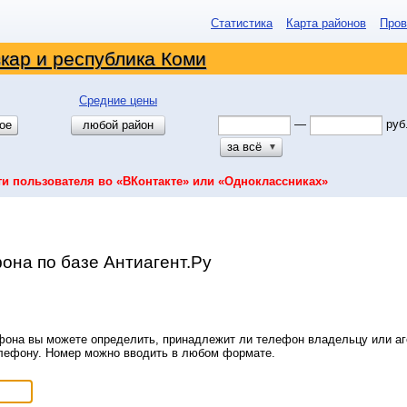
Статистика
Карта районов
Пров
кар и республика Коми
Средние цены
—
руб
ое
любой район
за всё
▼
ти пользователя во «ВКонтакте» или «Одноклассниках»
она по базе Антиагент.Ру
она вы можете определить, принадлежит ли телефон владельцу или аге
елефону. Номер можно вводить в любом формате.