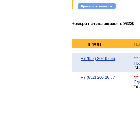
Проверить телефон
Номера начинающиеся с 98220
ТЕЛЕФОН
ПО
+7 (982) 202-97-55
**
Про
14 
+7 (982) 205-16-77
**
Сда
16 