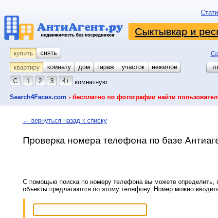
Стати
Сыктывкар и рес
снять
купить
Ср
комнату
койко-место
дом
гараж
участок
нежилое
л
квартиру
С
1
2
3
4+
комнатную
Search4Faces.com
- бесплатно по фотографии найти пользовател
← вернуться назад к списку
Проверка номера телефона по базе Антиаг
С помощью поиска по номеру телефона вы можете определить, п
объекты предлагаются по этому телефону. Номер можно вводит