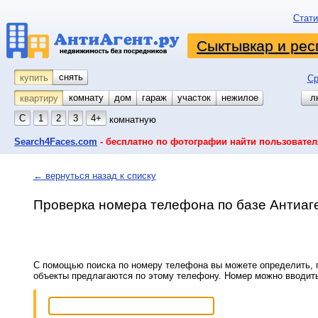
Стати
Сыктывкар и рес
снять
купить
Ср
комнату
койко-место
дом
гараж
участок
нежилое
л
квартиру
С
1
2
3
4+
комнатную
Search4Faces.com
- бесплатно по фотографии найти пользовател
← вернуться назад к списку
Проверка номера телефона по базе Антиаг
С помощью поиска по номеру телефона вы можете определить, п
объекты предлагаются по этому телефону. Номер можно вводит