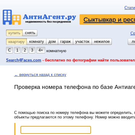
Стати
Сыктывкар и рес
снять
купить
Ср
комнату
койко-место
дом
гараж
участок
нежилое
л
квартиру
С
1
2
3
4+
комнатную
Search4Faces.com
- бесплатно по фотографии найти пользовател
← вернуться назад к списку
Проверка номера телефона по базе Антиаг
С помощью поиска по номеру телефона вы можете определить, п
объекты предлагаются по этому телефону. Номер можно вводит