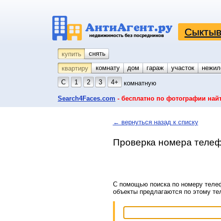
Сыктыв
снять
купить
комнату
койко-место
дом
гараж
участок
нежил
квартиру
С
1
2
3
4+
комнатную
Search4Faces.com
- бесплатно по фотографии най
← вернуться назад к списку
Проверка номера телеф
С помощью поиска по номеру телеф
объекты предлагаются по этому т