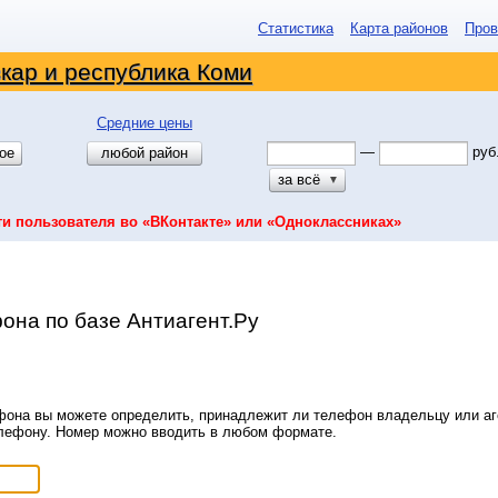
Статистика
Карта районов
Пров
кар и республика Коми
Средние цены
—
руб
ое
любой район
за всё
▼
ти пользователя во «ВКонтакте» или «Одноклассниках»
она по базе Антиагент.Ру
она вы можете определить, принадлежит ли телефон владельцу или аге
елефону. Номер можно вводить в любом формате.