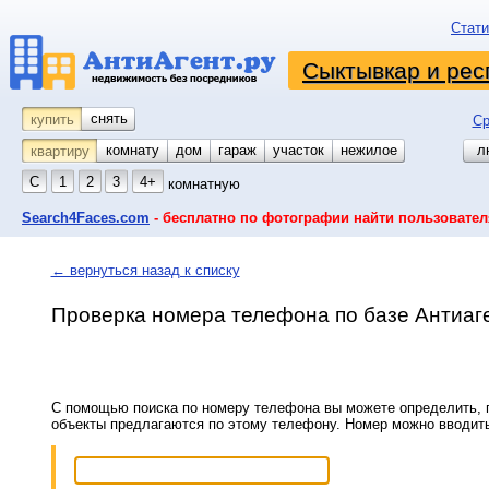
Стати
Сыктывкар и рес
снять
купить
Ср
комнату
койко-место
дом
гараж
участок
нежилое
л
квартиру
С
1
2
3
4+
комнатную
Search4Faces.com
- бесплатно по фотографии найти пользовател
← вернуться назад к списку
Проверка номера телефона по базе Антиаг
С помощью поиска по номеру телефона вы можете определить, п
объекты предлагаются по этому телефону. Номер можно вводит