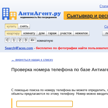
Стати
Сыктывкар и рес
снять
купить
Ср
комнату
койко-место
дом
гараж
участок
нежилое
л
квартиру
С
1
2
3
4+
комнатную
Search4Faces.com
- бесплатно по фотографии найти пользовател
← вернуться назад к списку
Проверка номера телефона по базе Антиаг
С помощью поиска по номеру телефона вы можете определить, п
объекты предлагаются по этому телефону. Номер можно вводит