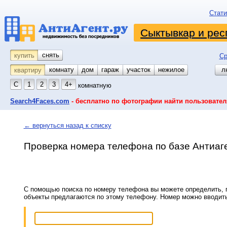
Стати
Сыктывкар и рес
снять
купить
Ср
комнату
койко-место
дом
гараж
участок
нежилое
л
квартиру
С
1
2
3
4+
комнатную
Search4Faces.com
- бесплатно по фотографии найти пользовател
← вернуться назад к списку
Проверка номера телефона по базе Антиаг
С помощью поиска по номеру телефона вы можете определить, п
объекты предлагаются по этому телефону. Номер можно вводит