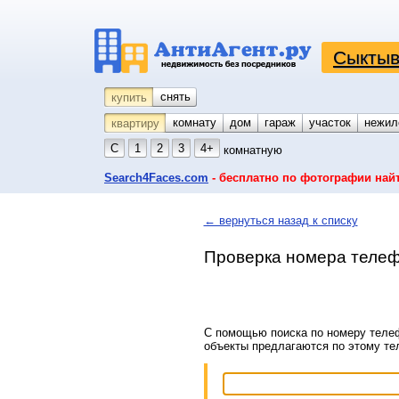
Сыктыв
снять
купить
комнату
койко-место
дом
гараж
участок
нежил
квартиру
С
1
2
3
4+
комнатную
Search4Faces.com
- бесплатно по фотографии най
← вернуться назад к списку
Проверка номера телеф
С помощью поиска по номеру телеф
объекты предлагаются по этому т