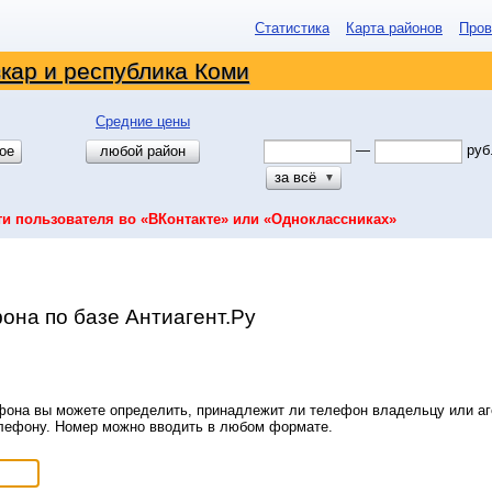
Статистика
Карта районов
Пров
кар и республика Коми
Средние цены
—
руб
ое
любой район
за всё
▼
ти пользователя во «ВКонтакте» или «Одноклассниках»
она по базе Антиагент.Ру
она вы можете определить, принадлежит ли телефон владельцу или аге
елефону. Номер можно вводить в любом формате.