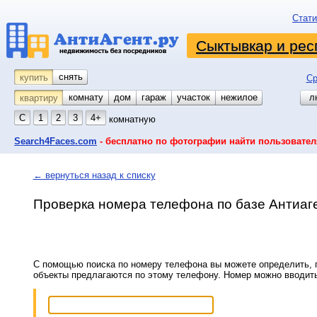
Стати
Сыктывкар и рес
снять
купить
Ср
комнату
койко-место
дом
гараж
участок
нежилое
л
квартиру
С
1
2
3
4+
комнатную
Search4Faces.com
- бесплатно по фотографии найти пользовател
← вернуться назад к списку
Проверка номера телефона по базе Антиаг
С помощью поиска по номеру телефона вы можете определить, п
объекты предлагаются по этому телефону. Номер можно вводит