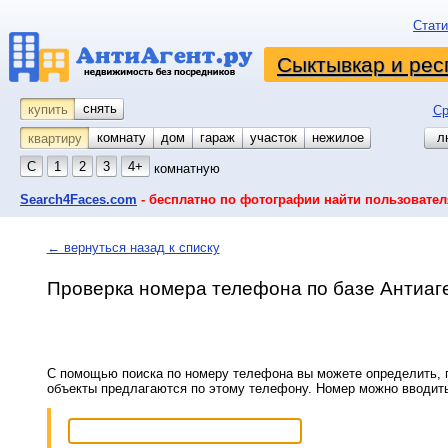
Стати
Сыктывкар и рес
снять
купить
Ср
комнату
койко-место
дом
гараж
участок
нежилое
л
квартиру
С
1
2
3
4+
комнатную
Search4Faces.com
- бесплатно по фотографии найти пользовател
← вернуться назад к списку
Проверка номера телефона по базе Антиаг
С помощью поиска по номеру телефона вы можете определить, п
объекты предлагаются по этому телефону. Номер можно вводит