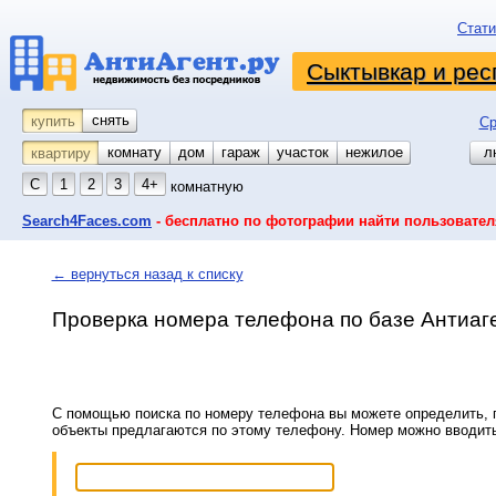
Стати
Сыктывкар и рес
снять
купить
Ср
комнату
койко-место
дом
гараж
участок
нежилое
л
квартиру
С
1
2
3
4+
комнатную
Search4Faces.com
- бесплатно по фотографии найти пользовател
← вернуться назад к списку
Проверка номера телефона по базе Антиаг
С помощью поиска по номеру телефона вы можете определить, п
объекты предлагаются по этому телефону. Номер можно вводит