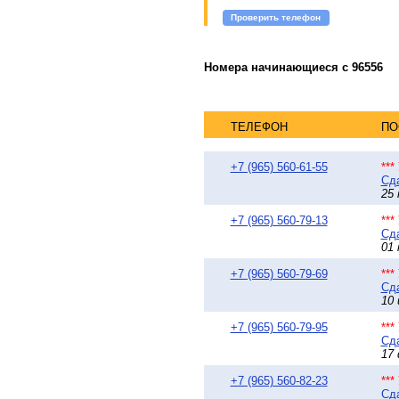
Проверить телефон
Номера начинающиеся с 96556
ТЕЛЕФОН
ПО
+7 (965) 560-61-55
**
Сда
25 
+7 (965) 560-79-13
**
Сда
01 
+7 (965) 560-79-69
**
Сда
10 
+7 (965) 560-79-95
**
Сда
17 
+7 (965) 560-82-23
**
Сда