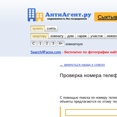
Сыктыв
снять
купить
комнату
койко-место
дом
гараж
участок
нежил
квартиру
С
1
2
3
4+
комнатную
Search4Faces.com
- бесплатно по фотографии най
← вернуться назад к списку
Проверка номера телеф
С помощью поиска по номеру телеф
объекты предлагаются по этому т