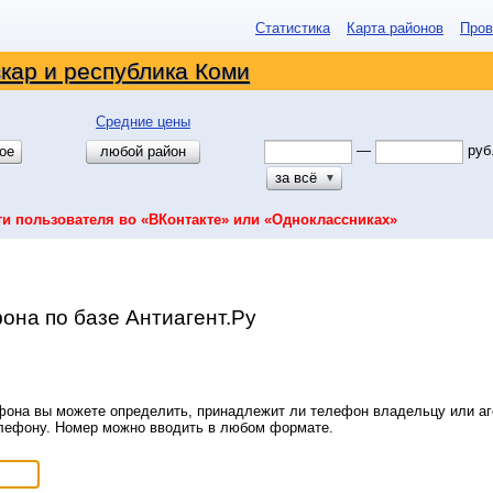
Статистика
Карта районов
Пров
кар и республика Коми
Средние цены
—
руб
ое
любой район
за всё
▼
ти пользователя во «ВКонтакте» или «Одноклассниках»
она по базе Антиагент.Ру
она вы можете определить, принадлежит ли телефон владельцу или аге
елефону. Номер можно вводить в любом формате.