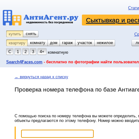
Стати
Сыктывкар и рес
снять
купить
Ср
комнату
койко-место
дом
гараж
участок
нежилое
л
квартиру
С
1
2
3
4+
комнатную
Search4Faces.com
- бесплатно по фотографии найти пользовател
← вернуться назад к списку
Проверка номера телефона по базе Антиаг
С помощью поиска по номеру телефона вы можете определить, п
объекты предлагаются по этому телефону. Номер можно вводит