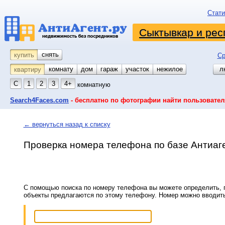
Стати
Сыктывкар и рес
снять
купить
Ср
комнату
койко-место
дом
гараж
участок
нежилое
л
квартиру
С
1
2
3
4+
комнатную
Search4Faces.com
- бесплатно по фотографии найти пользовател
← вернуться назад к списку
Проверка номера телефона по базе Антиаг
С помощью поиска по номеру телефона вы можете определить, п
объекты предлагаются по этому телефону. Номер можно вводит