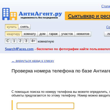
Стати
Сыктывкар и рес
снять
купить
Ср
комнату
койко-место
дом
гараж
участок
нежилое
л
квартиру
С
1
2
3
4+
комнатную
Search4Faces.com
- бесплатно по фотографии найти пользовател
← вернуться назад к списку
Проверка номера телефона по базе Антиаг
С помощью поиска по номеру телефона вы можете определить, п
объекты предлагаются по этому телефону. Номер можно вводит