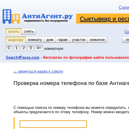
Стати
Сыктывкар и рес
снять
купить
Ср
комнату
койко-место
дом
гараж
участок
нежилое
л
квартиру
С
1
2
3
4+
комнатную
Search4Faces.com
- бесплатно по фотографии найти пользовател
← вернуться назад к списку
Проверка номера телефона по базе Антиаг
С помощью поиска по номеру телефона вы можете определить, п
объекты предлагаются по этому телефону. Номер можно вводит