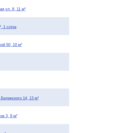
я ул. 8, 11 м²
, 1 сотка
ой 50, 10 м²
 Белинского 14, 13 м²
ов 3, 9 м²