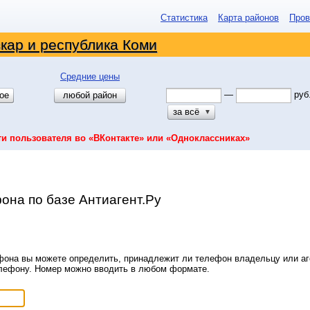
Статистика
Карта районов
Пров
кар и республика Коми
Средние цены
—
руб
ое
любой район
за всё
▼
ти пользователя во «ВКонтакте» или «Одноклассниках»
она по базе Антиагент.Ру
она вы можете определить, принадлежит ли телефон владельцу или аге
елефону. Номер можно вводить в любом формате.