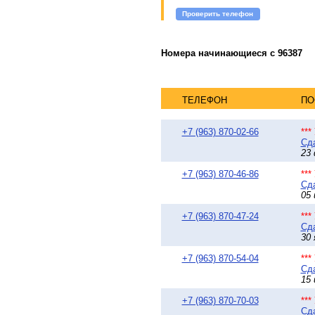
Проверить телефон
Номера начинающиеся с 96387
ТЕЛЕФОН
ПО
+7 (963) 870-02-66
**
Сда
23 
+7 (963) 870-46-86
**
Сда
05 
+7 (963) 870-47-24
**
Сда
30 
+7 (963) 870-54-04
**
Сда
15 
+7 (963) 870-70-03
**
Сда