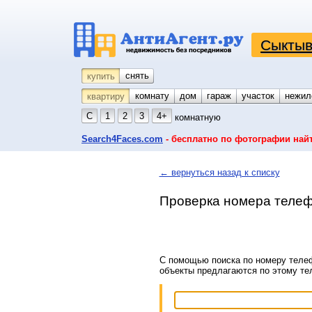
Сыктыв
снять
купить
комнату
койко-место
дом
гараж
участок
нежил
квартиру
С
1
2
3
4+
комнатную
Search4Faces.com
- бесплатно по фотографии най
← вернуться назад к списку
Проверка номера телеф
С помощью поиска по номеру телеф
объекты предлагаются по этому т