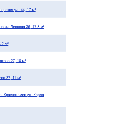
ерская ул. 44, 17 м²
навта Леонова 36, 17.3 м²
.2 м²
акова 27, 10 м²
ва 37, 11 м²
.о. Краснокамск ул. Карла