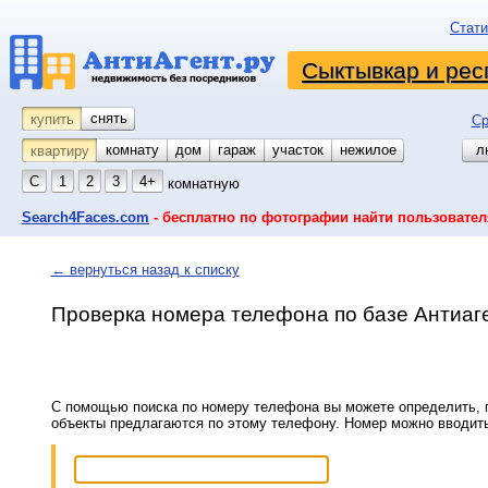
Стати
Сыктывкар и рес
снять
купить
Ср
комнату
койко-место
дом
гараж
участок
нежилое
л
квартиру
С
1
2
3
4+
комнатную
Search4Faces.com
- бесплатно по фотографии найти пользовател
← вернуться назад к списку
Проверка номера телефона по базе Антиаг
С помощью поиска по номеру телефона вы можете определить, п
объекты предлагаются по этому телефону. Номер можно вводит