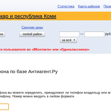
Статистика
Карта районов
Пров
кар и республика Коми
Средние цены
—
руб
ое
любой район
за всё
▼
ти пользователя во «ВКонтакте» или «Одноклассниках»
она по базе Антиагент.Ру
она вы можете определить, принадлежит ли телефон владельцу или аге
елефону. Номер можно вводить в любом формате.