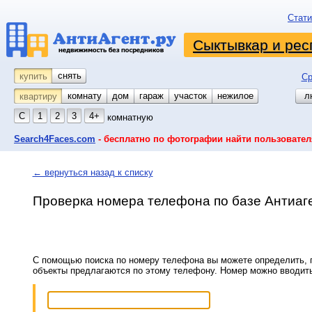
Стати
Сыктывкар и рес
снять
купить
Ср
комнату
койко-место
дом
гараж
участок
нежилое
л
квартиру
С
1
2
3
4+
комнатную
Search4Faces.com
- бесплатно по фотографии найти пользовател
← вернуться назад к списку
Проверка номера телефона по базе Антиаг
С помощью поиска по номеру телефона вы можете определить, п
объекты предлагаются по этому телефону. Номер можно вводит