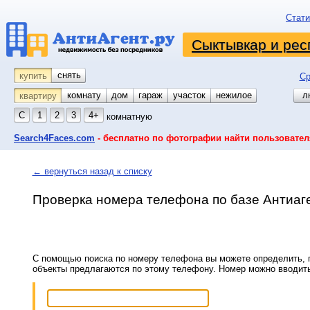
Стати
Сыктывкар и рес
снять
купить
Ср
комнату
койко-место
дом
гараж
участок
нежилое
л
квартиру
С
1
2
3
4+
комнатную
Search4Faces.com
- бесплатно по фотографии найти пользовател
← вернуться назад к списку
Проверка номера телефона по базе Антиаг
С помощью поиска по номеру телефона вы можете определить, п
объекты предлагаются по этому телефону. Номер можно вводит