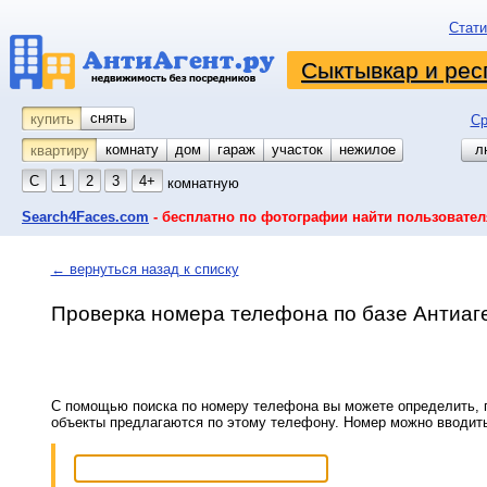
Стати
Сыктывкар и рес
снять
купить
Ср
комнату
койко-место
дом
гараж
участок
нежилое
л
квартиру
С
1
2
3
4+
комнатную
Search4Faces.com
- бесплатно по фотографии найти пользовател
← вернуться назад к списку
Проверка номера телефона по базе Антиаг
С помощью поиска по номеру телефона вы можете определить, п
объекты предлагаются по этому телефону. Номер можно вводит