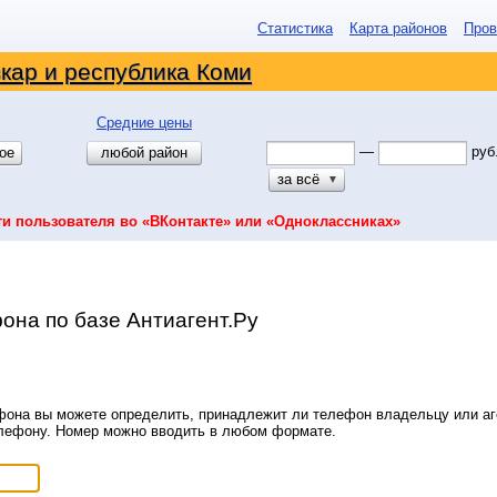
Статистика
Карта районов
Пров
кар и республика Коми
Средние цены
—
руб
ое
любой район
за всё
▼
ти пользователя во «ВКонтакте» или «Одноклассниках»
она по базе Антиагент.Ру
она вы можете определить, принадлежит ли телефон владельцу или аге
елефону. Номер можно вводить в любом формате.