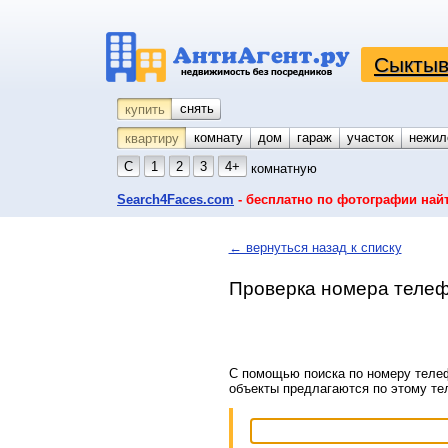
Сыктыв
снять
купить
комнату
койко-место
дом
гараж
участок
нежил
квартиру
С
1
2
3
4+
комнатную
Search4Faces.com
- бесплатно по фотографии най
← вернуться назад к списку
Проверка номера телеф
С помощью поиска по номеру телеф
объекты предлагаются по этому т