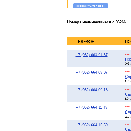
Проверить телефон
Номера начинающиеся с 96266
ТЕЛЕФОН
ПО
+7 (962) 663-91-67
**
Про
24 
+7 (962) 664-09-07
**
Сда
03 
+7 (962) 664-09-18
**
Сда
02 
+7 (962) 664-11-49
**
Сда
23 
+7 (962) 664-15-59
**
Сда