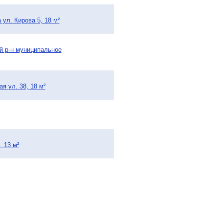
ул. Кирова 5, 18 м²
ий р-н муниципальное
я ул. 38, 18 м²
 13 м²