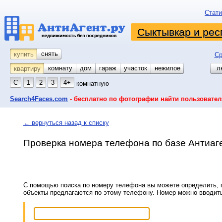
Стати
Сыктывкар и рес
снять
купить
Ср
комнату
койко-место
дом
гараж
участок
нежилое
л
квартиру
С
1
2
3
4+
комнатную
Search4Faces.com
- бесплатно по фотографии найти пользовател
← вернуться назад к списку
Проверка номера телефона по базе Антиаг
С помощью поиска по номеру телефона вы можете определить, п
объекты предлагаются по этому телефону. Номер можно вводит