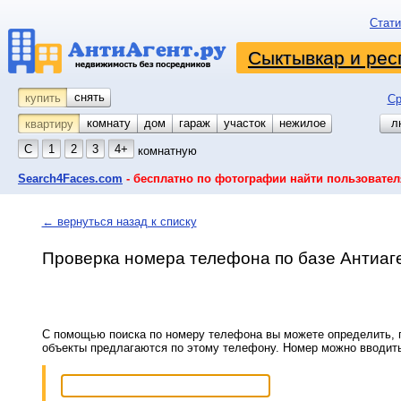
Стати
Сыктывкар и рес
снять
купить
Ср
комнату
койко-место
дом
гараж
участок
нежилое
л
квартиру
С
1
2
3
4+
комнатную
Search4Faces.com
- бесплатно по фотографии найти пользовател
← вернуться назад к списку
Проверка номера телефона по базе Антиаг
С помощью поиска по номеру телефона вы можете определить, п
объекты предлагаются по этому телефону. Номер можно вводит