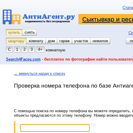
Стати
Сыктывкар и рес
снять
купить
Ср
комнату
койко-место
дом
гараж
участок
нежилое
л
квартиру
С
1
2
3
4+
комнатную
Search4Faces.com
- бесплатно по фотографии найти пользовател
← вернуться назад к списку
Проверка номера телефона по базе Антиаг
С помощью поиска по номеру телефона вы можете определить, п
объекты предлагаются по этому телефону. Номер можно вводит