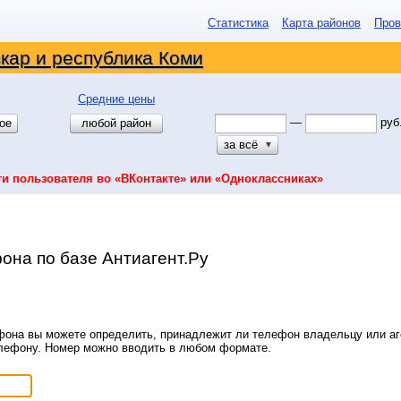
Статистика
Карта районов
Пров
кар и республика Коми
Средние цены
—
руб
ое
любой район
за всё
▼
ти пользователя во «ВКонтакте» или «Одноклассниках»
она по базе Антиагент.Ру
она вы можете определить, принадлежит ли телефон владельцу или аге
елефону. Номер можно вводить в любом формате.