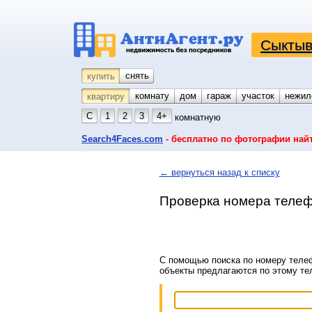
Сыктыв
снять
купить
комнату
койко-место
дом
гараж
участок
нежил
квартиру
С
1
2
3
4+
комнатную
Search4Faces.com
- бесплатно по фотографии най
← вернуться назад к списку
Проверка номера телеф
С помощью поиска по номеру телеф
объекты предлагаются по этому т